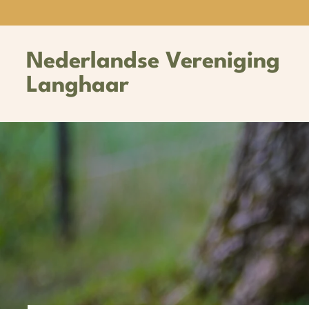
Ga
direct
naar
Nederlandse Vereniging
de
hoofdinhoud
Langhaar