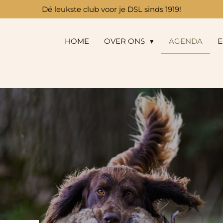
Dé leukste club voor je DSL sinds 1919!
HOME
OVER ONS
AGENDA
E