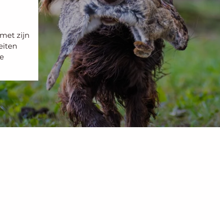
met zijn
eiten
e