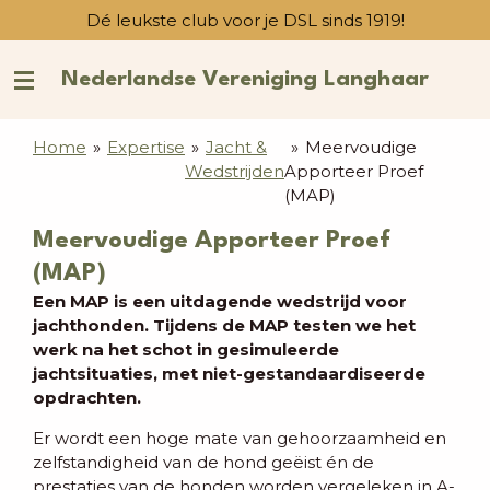
Dé leukste club voor je DSL sinds 1919!
Ga
direct
naar
Nederlandse Vereniging Langhaar
de
hoofdinhoud
Home
»
Expertise
»
Jacht &
»
Meervoudige
Wedstrijden
Apporteer Proef
(MAP)
Meervoudige Apporteer Proef
(MAP)
Een MAP is een uitdagende wedstrijd voor
jachthonden. Tijdens de MAP testen we het
werk na het schot in gesimuleerde
jachtsituaties, met niet-gestandaardiseerde
opdrachten.
Er wordt een hoge mate van gehoorzaamheid en
zelfstandigheid van de hond geëist én de
prestaties van de honden worden vergeleken in A-