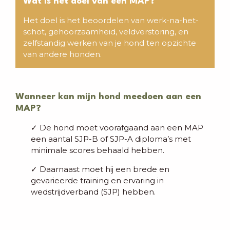
Wat is het doel van een MAP?
Het doel is het beoordelen van werk-na-het-
schot, gehoorzaamheid, veldverstoring, en
zelfstandig werken van je hond ten opzichte
van andere honden.
Wanneer kan mijn hond meedoen aan een
MAP?
✓
De hond moet voorafgaand aan een MAP
een aantal SJP-B of SJP-A diploma’s met
minimale scores behaald hebben.
✓
Daarnaast moet hij een brede en
gevarieerde training en ervaring in
wedstrijdverband (SJP) hebben.