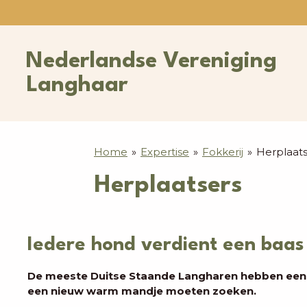
Ga
direct
naar
Nederlandse Vereniging
de
hoofdinhoud
Langhaar
Home
»
Expertise
»
Fokkerij
»
Herplaats
Herplaatsers
Iedere hond verdient een baas 
De meeste Duitse Staande Langharen hebben een f
een nieuw warm mandje moeten zoeken.