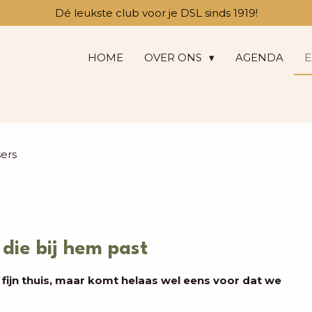
Dé leukste club voor je DSL sinds 1919!
HOME
OVER ONS
AGENDA
E
ers
die bij hem past
ijn thuis, maar komt helaas wel eens voor dat we