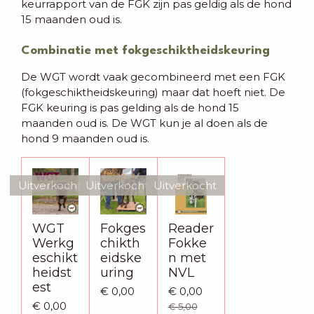
keurrapport van de FGK zijn pas geldig als de hond
15 maanden oud is.
Combinatie met fokgeschiktheidskeuring
De WGT wordt vaak gecombineerd met een FGK
(fokgeschiktheidskeuring) maar dat hoeft niet. De
FGK keuring is pas gelding als de hond 15
maanden oud is. De WGT kun je al doen als de
hond 9 maanden oud is.
Uitverkocht
Uitverkocht
Uitverkocht
WGT
Fokges
Reader
Werkg
chikth
Fokke
eschikt
eidske
n met
heidst
uring
NVL
est
€ 0,00
€ 0,00
€ 0,00
€ 5,00