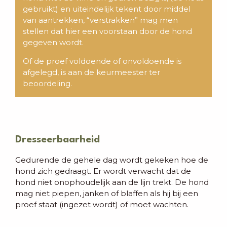
gebruikt) en uiteindelijk tekent door middel
van aantrekken, “verstrakken” mag men
stellen dat hier een voorstaan door de hond
gegeven wordt.
Of de proef voldoende of onvoldoende is
afgelegd, is aan de keurmeester ter
beoordeling.
Dresseerbaarheid
Gedurende de gehele dag wordt gekeken hoe de
hond zich gedraagt. Er wordt verwacht dat de
hond niet onophoudelijk aan de lijn trekt. De hond
mag niet piepen, janken of blaffen als hij bij een
proef staat (ingezet wordt) of moet wachten.