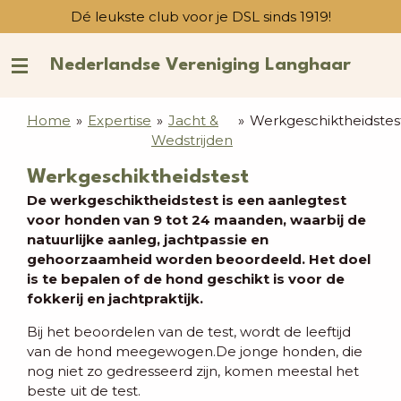
Dé leukste club voor je DSL sinds 1919!
Ga
direct
naar
Nederlandse Vereniging Langhaar
de
hoofdinhoud
Home
»
Expertise
»
Jacht &
»
Werkgeschiktheidstes
Wedstrijden
Werkgeschiktheidstest
De werkgeschiktheidstest is een aanlegtest
voor honden van 9 tot 24 maanden, waarbij de
natuurlijke aanleg, jachtpassie en
gehoorzaamheid worden beoordeeld. Het doel
is te bepalen of de hond geschikt is voor de
fokkerij en jachtpraktijk.
Bij het beoordelen van de test, wordt de leeftijd
van de hond meegewogen.De jonge honden, die
nog niet zo gedresseerd zijn, komen meestal het
beste uit de test.