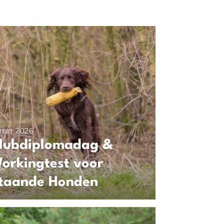
 mrt 2026
lubdiplomadag &
orkingtest voor
taande Honden