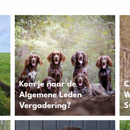
1 apr 2026
14
Kom je naar de
C
Algemene Leden
W
Vergadering?
S