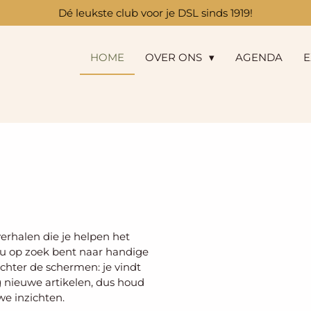
Dé leukste club voor je DSL sinds 1919!
HOME
OVER ONS
AGENDA
E
verhalen die je helpen het
 nu op zoek bent naar handige
achter de schermen: je vindt
g nieuwe artikelen, dus houd
we inzichten.