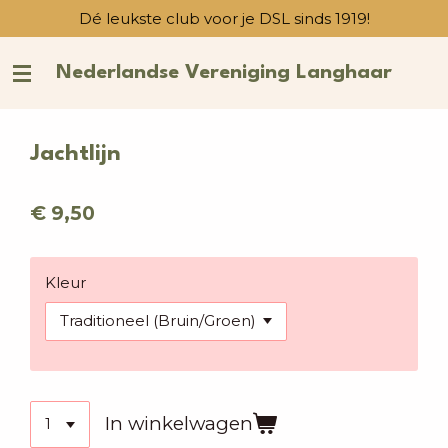
Dé leukste club voor je DSL sinds 1919!
Ga
direct
naar
Nederlandse Vereniging Langhaar
de
hoofdinhoud
Jachtlijn
€ 9,50
Kleur
In winkelwagen