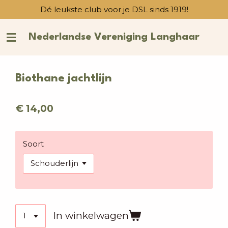
Dé leukste club voor je DSL sinds 1919!
Ga
direct
naar
Nederlandse Vereniging Langhaar
de
hoofdinhoud
Biothane jachtlijn
€ 14,00
Soort
In winkelwagen