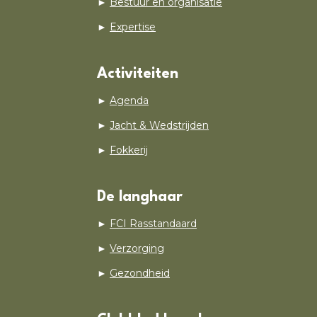
►
Bestuur en organisatie
►
Expertise
Activiteiten
►
Agenda
►
Jacht & Wedstrijden
►
Fokkerij
De langhaar
►
FCI Rasstandaard
►
Verzorging
►
Gezondheid