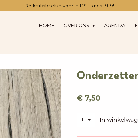
Dé leukste club voor je DSL sinds 1919!
HOME
OVER ONS
AGENDA
E
Onderzette
€ 7,50
In winkelwa