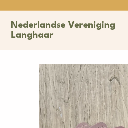
Ga
direct
naar
Nederlandse Vereniging
de
hoofdinhoud
Langhaar