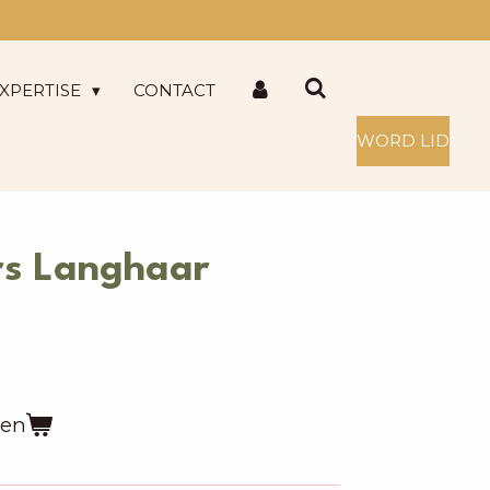
XPERTISE
CONTACT
WORD LID
rs Langhaar
gen