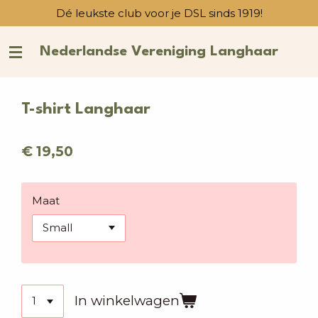
Dé leukste club voor je DSL sinds 1919!
Ga
direct
naar
Nederlandse Vereniging Langhaar
de
hoofdinhoud
T-shirt Langhaar
€ 19,50
Maat
In winkelwagen