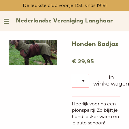
Dé leukste club voor je DSL sinds 1919!
Ga
direct
naar
Nederlandse Vereniging Langhaar
de
hoofdinhoud
Honden Badjas
€ 29,95
In
winkelwage
Heerlijk voor na een
plonspartij. Zo blijft je
hond lekker warm en
je auto schoon!