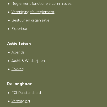
►
Reglement functionele commissies
►
Verenigingsfokreglement
►
Bestuur en organisatie
►
Expertise
Activiteiten
►
Agenda
►
Jacht & Wedstrijden
►
Fokkerij
De langhaar
►
FCI Rasstandaard
►
Verzorging