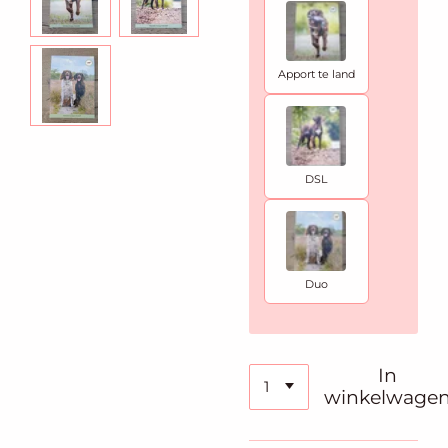
Apport te land
DSL
Duo
In
winkelwage