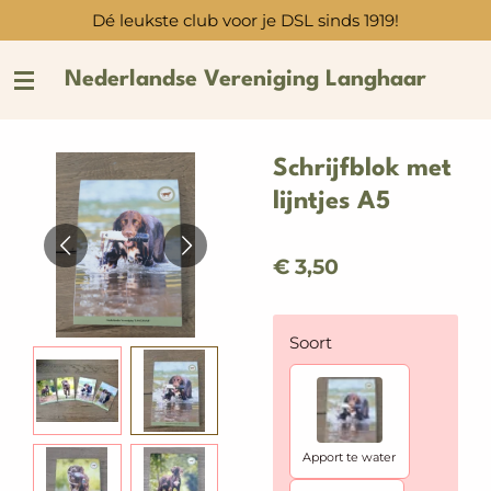
Dé leukste club voor je DSL sinds 1919!
Ga
direct
naar
Nederlandse Vereniging Langhaar
de
hoofdinhoud
Schrijfblok met
lijntjes A5
€ 3,50
Soort
Apport te water