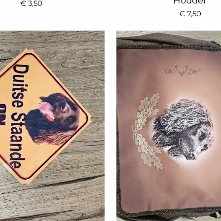
Houder
€ 3,50
€ 7,50