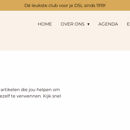
Dé leukste club voor je DSL sinds 1919!
HOME
OVER ONS
AGENDA
E
e artikelen die jou helpen om
ezelf te verwennen. Kijk snel